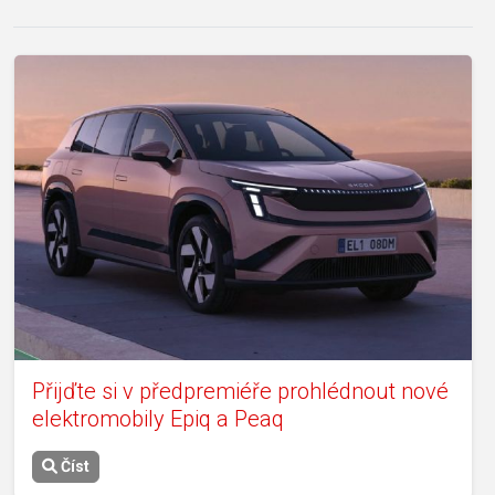
Přijďte si v předpremiéře prohlédnout nové
elektromobily Epiq a Peaq
Číst