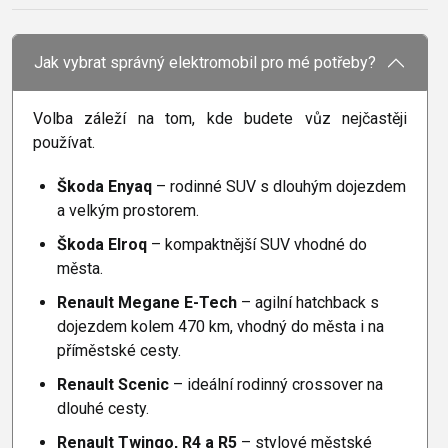
Jak vybrat správný elektromobil pro mé potřeby?
Volba záleží na tom, kde budete vůz nejčastěji
používat.
Škoda Enyaq
– rodinné SUV s dlouhým dojezdem
a velkým prostorem.
Škoda Elroq
– kompaktnější SUV vhodné do
města.
Renault Megane E-Tech
– agilní hatchback s
dojezdem kolem 470 km, vhodný do města i na
příměstské cesty.
Renault Scenic
– ideální rodinný crossover na
dlouhé cesty.
Renault Twingo, R4 a R5
– stylové městské