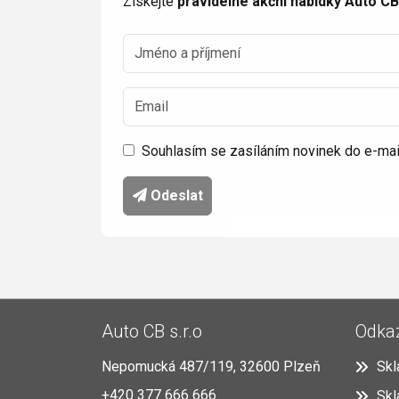
Získejte
pravidelné akční nabídky Auto CB 
Souhlasím se zasíláním novinek do e-mai
Odeslat
Auto CB s.r.o
Odka
Nepomucká 487/119, 32600 Plzeň
Skl
+420 377 666 666
Skl