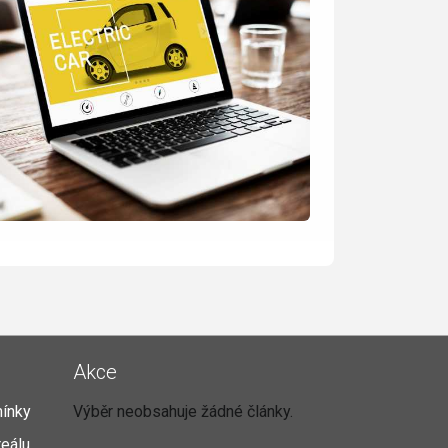
Akce
ínky
Výběr neobsahuje žádné články.
reálu