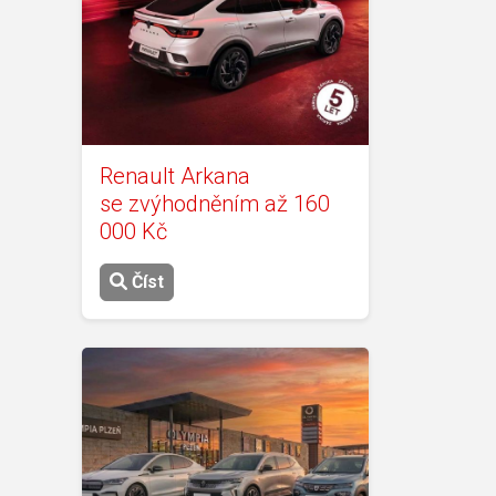
Renault Arkana
se zvýhodněním až 160
000 Kč
Číst