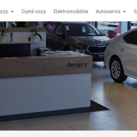
vozy
Ojeté vozy
Elektromobilita
Autoservis
S