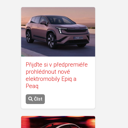
Přijďte si v předpremiéře
prohlédnout nové
elektromobily Epiq a
Peaq
Číst