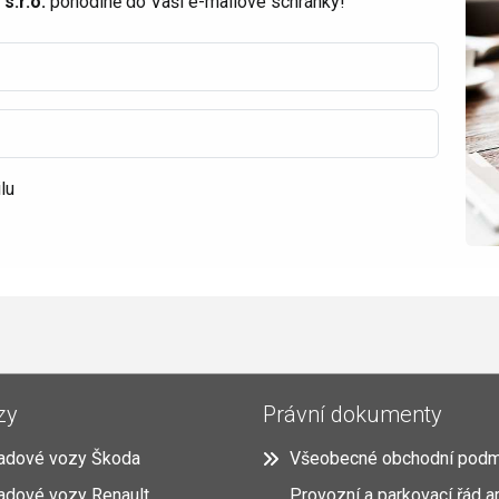
s.r.o.
pohodlně do Vaší e-mailové schránky!
lu
zy
Právní dokumenty
adové vozy Škoda
Všeobecné obchodní podm
adové vozy Renault
Provozní a parkovací řád a